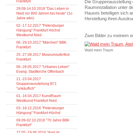
Frankfurt
Die Gruppenausstellung d
Rauminstallation unter 
29.09-14.10.2018 "Das Leben in
Hauses beteiligen sich a
Nied vor 800 Jahren bis heute" (1o
Jahre wkn)
Herstellung ihren Ausdru
02.-17.12.2017 "Petersburger
Hängung" Frankfurt Höchst
Westkunst Nied
Zwei Bilder zu meinem ei
06.-29.10.2017 "Märchen" BBK
Frankfurt
Wald mein Traum
25.-27.08.2017 Museumsuferfest
Frankfurt
06.-28.05.2017 "Urbanes Leben"
Evang. Stadtkirche Offenbach
21.-23.04.2017
Gruppenausstellung B71
"unkäuflich"
01.-16.04.2017 KunstRaum
Westkunst Frankfurt Nied
03.-18.12.2016 "Petersburger
Hängung" Frankfurt-Höchst
09.09-02.10.2016 "70 Jahre BBK
Frankfurt"
27.05.-19.06.2016 "Asyl ist