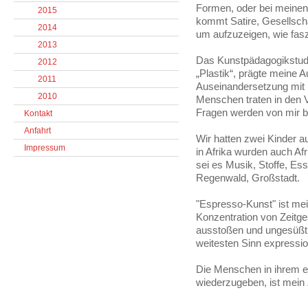
Formen, oder bei meinen B
2015
kommt Satire, Gesellschaf
2014
um aufzuzeigen, wie fasz
2013
Das Kunstpädagogikstudi
2012
„Plastik“, prägte meine A
2011
Auseinandersetzung mit
2010
Menschen traten in den V
Fragen werden von mir be
Kontakt
Anfahrt
Wir hatten zwei Kinder a
Impressum
in Afrika wurden auch A
sei es Musik, Stoffe, E
Regenwald, Großstadt.
"Espresso-Kunst" ist me
Konzentration von Zeit
ausstoßen und ungesüßt e
weitesten Sinn expressio
Die Menschen in ihrem ei
wiederzugeben, ist mein Z